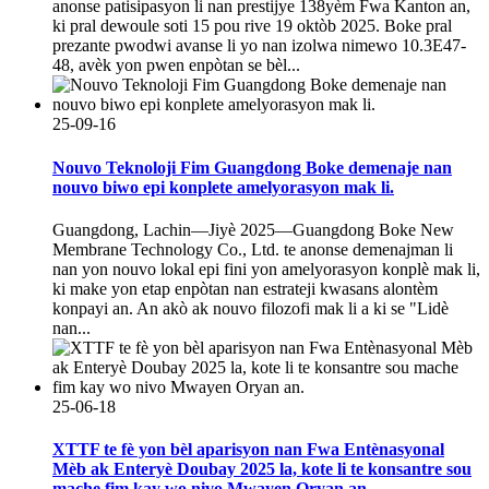
anonse patisipasyon li nan prestijye 138yèm Fwa Kanton an,
ki pral dewoule soti 15 pou rive 19 oktòb 2025. Boke pral
prezante pwodwi avanse li yo nan izolwa nimewo 10.3E47-
48, avèk yon pwen enpòtan se bèl...
25-09-16
Nouvo Teknoloji Fim Guangdong Boke demenaje nan
nouvo biwo epi konplete amelyorasyon mak li.
Guangdong, Lachin—Jiyè 2025—Guangdong Boke New
Membrane Technology Co., Ltd. te anonse demenajman li
nan yon nouvo lokal epi fini yon amelyorasyon konplè mak li,
ki make yon etap enpòtan nan estrateji kwasans alontèm
konpayi an. An akò ak nouvo filozofi mak li a ki se "Lidè
nan...
25-06-18
XTTF te fè yon bèl aparisyon nan Fwa Entènasyonal
Mèb ak Enteryè Doubay 2025 la, kote li te konsantre sou
mache fim kay wo nivo Mwayen Oryan an.