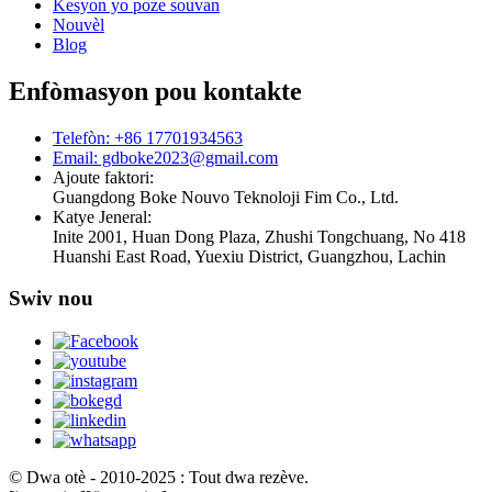
Kesyon yo poze souvan
Nouvèl
Blog
Enfòmasyon pou kontakte
Telefòn: +86 17701934563
Email: gdboke2023@gmail.com
Ajoute faktori:
Guangdong Boke Nouvo Teknoloji Fim Co., Ltd.
Katye Jeneral:
Inite 2001, Huan Dong Plaza, Zhushi Tongchuang, No 418
Huanshi East Road, Yuexiu District, Guangzhou, Lachin
Swiv nou
© Dwa otè - 2010-2025 : Tout dwa rezève.