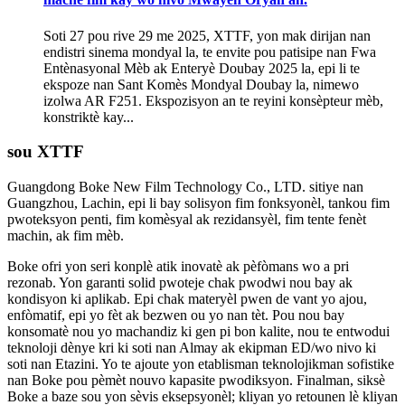
Soti 27 pou rive 29 me 2025, XTTF, yon mak dirijan nan
endistri sinema mondyal la, te envite pou patisipe nan Fwa
Entènasyonal Mèb ak Enteryè Doubay 2025 la, epi li te
ekspoze nan Sant Komès Mondyal Doubay la, nimewo
izolwa AR F251. Ekspozisyon an te reyini konsèpteur mèb,
konstriktè kay...
sou XTTF
Guangdong Boke New Film Technology Co., LTD. sitiye nan
Guangzhou, Lachin, epi li bay solisyon fim fonksyonèl, tankou fim
pwoteksyon penti, fim komèsyal ak rezidansyèl, fim tente fenèt
machin, ak fim mèb.
Boke ofri yon seri konplè atik inovatè ak pèfòmans wo a pri
rezonab. Yon garanti solid pwoteje chak pwodwi nou bay ak
kondisyon ki aplikab. Epi chak materyèl pwen de vant yo ajou,
enfòmatif, epi yo fèt ak bezwen ou yo nan tèt. Pou nou bay
konsomatè nou yo machandiz ki gen pi bon kalite, nou te entwodui
teknoloji dènye kri ki soti nan Almay ak ekipman ED/wo nivo ki
soti nan Etazini. Yo te ajoute yon etablisman teknolojikman sofistike
nan Boke pou pèmèt nouvo kapasite pwodiksyon. Finalman, siksè
Boke a baze sou yon sèvis eksepsyonèl; kliyan yo retounen lè kliyan