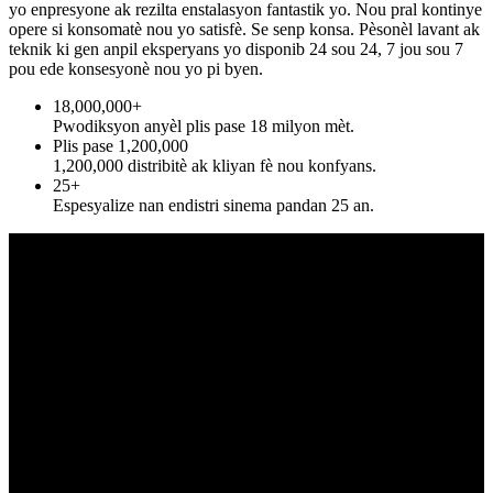
yo enpresyone ak rezilta enstalasyon fantastik yo. Nou pral kontinye
opere si konsomatè nou yo satisfè. Se senp konsa. Pèsonèl lavant ak
teknik ki gen anpil eksperyans yo disponib 24 sou 24, 7 jou sou 7
pou ede konsesyonè nou yo pi byen.
18,000,000+
Pwodiksyon anyèl plis pase 18 milyon mèt.
Plis pase 1,200,000
1,200,000 distribitè ak kliyan fè nou konfyans.
25+
Espesyalize nan endistri sinema pandan 25 an.