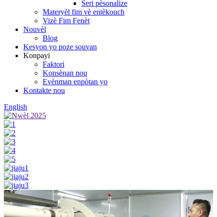
Seri pèsonalize
Materyèl fim vè entèkouch
Vizè Fim Fenèt
Nouvèl
Blog
Kesyon yo poze souvan
Konpayi
Faktori
Konsènan nou
Evènman enpòtan yo
Kontakte nou
English