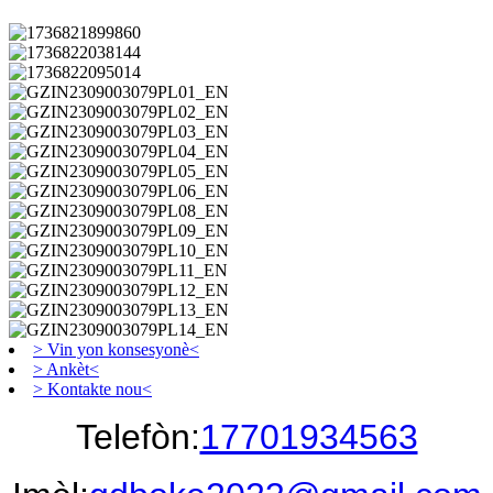
> Vin yon konsesyonè<
> Ankèt<
> Kontakte nou<
Telefòn:
17701934563