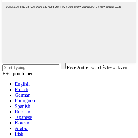
Peze Antre pou chèche oubyen
ESC pou fèmen
English
French
German
Portuguese
Spanish
Russian
Japanese
Korean
Arabic
Irish