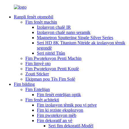
Ranpli fenèt otomobil
Fim fenèt machin
Izolasyon chalè IR
Izolasyon chalè nano seramik
Magnetron Sputtering Single Silver Series
Seri HD 8K Titanium Nitride ak izolasyon tèmik
segondè
Seri nitrid Titàn
Fim Pwoteksyon Penti Machin
Fim limyè oto
Fim Pwoteksyon Penti Koulè
Zouti Sticker
Ekipman pou Tès Fim Solè
Fim bilding
Fim Entelijan
Fim fenèt entelijan optik
Fim fenèt achitekti
Fim izolasyon tèmik pou vi prive
Fim ki reziste eksplozyon
Fim pwoteksyon mèb
Fim dekoratif an vè
Seri fim dekoratif-Modèl