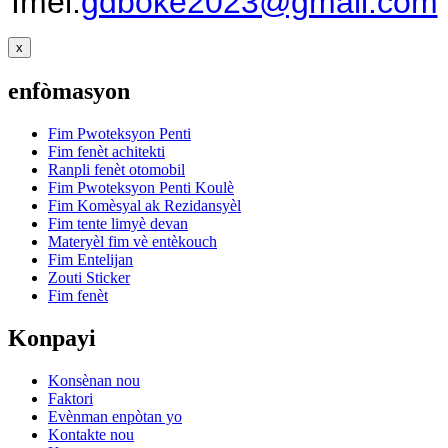
Imèl:
gdboke2023@gmail.com
x
enfòmasyon
Fim Pwoteksyon Penti
Fim fenèt achitekti
Ranpli fenèt otomobil
Fim Pwoteksyon Penti Koulè
Fim Komèsyal ak Rezidansyèl
Fim tente limyè devan
Materyèl fim vè entèkouch
Fim Entelijan
Zouti Sticker
Fim fenèt
Konpayi
Konsènan nou
Faktori
Evènman enpòtan yo
Kontakte nou