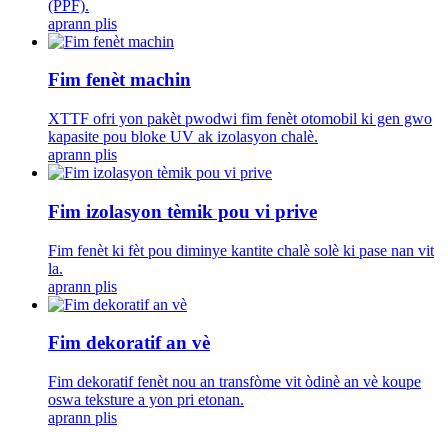
(PPF).
aprann plis
Fim fenèt machin
XTTF ofri yon pakèt pwodwi fim fenèt otomobil ki gen gwo
kapasite pou bloke UV ak izolasyon chalè.
aprann plis
Fim izolasyon tèmik pou vi prive
Fim fenèt ki fèt pou diminye kantite chalè solè ki pase nan vit
la.
aprann plis
Fim dekoratif an vè
Fim dekoratif fenèt nou an transfòme vit òdinè an vè koupe
oswa teksture a yon pri etonan.
aprann plis