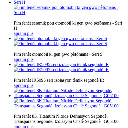
Fim fenèt seramik pou otomobil ki gen gwo pèfòmans - Seri
H
aprann plis
Fim fenèt otomobil ki gen gwo pèfòmans - Seri S
aprann plis
Fim fenèt IR5095 seri izolasyon tèmik segondè IR
aprann plis
Fim fenèt 8K Titanium Nitride Definisyon Segondè,
Transparans Segondè, Izolasyon Chalè Segondè | G05100
aprann plis