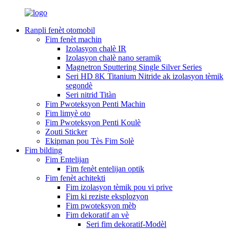
Ranpli fenèt otomobil
Fim fenèt machin
Izolasyon chalè IR
Izolasyon chalè nano seramik
Magnetron Sputtering Single Silver Series
Seri HD 8K Titanium Nitride ak izolasyon tèmik
segondè
Seri nitrid Titàn
Fim Pwoteksyon Penti Machin
Fim limyè oto
Fim Pwoteksyon Penti Koulè
Zouti Sticker
Ekipman pou Tès Fim Solè
Fim bilding
Fim Entelijan
Fim fenèt entelijan optik
Fim fenèt achitekti
Fim izolasyon tèmik pou vi prive
Fim ki reziste eksplozyon
Fim pwoteksyon mèb
Fim dekoratif an vè
Seri fim dekoratif-Modèl