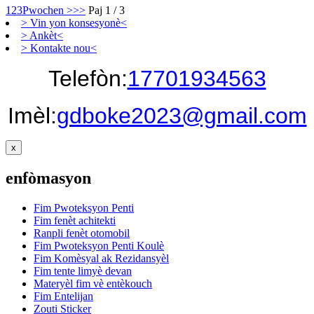
1
2
3
Pwochen >
>>
Paj 1 / 3
> Vin yon konsesyonè<
> Ankèt<
> Kontakte nou<
Telefòn:
17701934563
Imèl:
gdboke2023@gmail.com
x
enfòmasyon
Fim Pwoteksyon Penti
Fim fenèt achitekti
Ranpli fenèt otomobil
Fim Pwoteksyon Penti Koulè
Fim Komèsyal ak Rezidansyèl
Fim tente limyè devan
Materyèl fim vè entèkouch
Fim Entelijan
Zouti Sticker