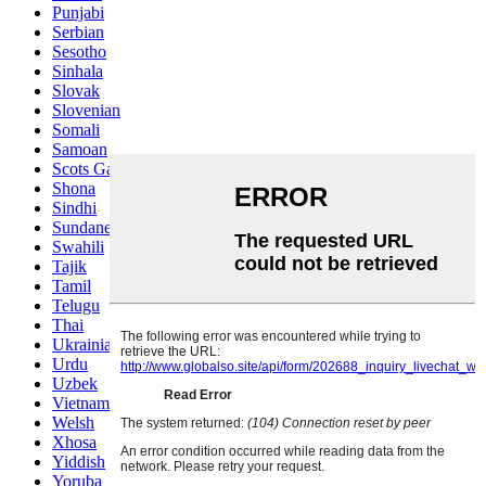
Punjabi
Serbian
Sesotho
Sinhala
Slovak
Slovenian
Somali
Samoan
Scots Gaelic
Shona
Sindhi
Sundanese
Swahili
Tajik
Tamil
Telugu
Thai
Ukrainian
Urdu
Uzbek
Vietnamese
Welsh
Xhosa
Yiddish
Yoruba