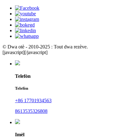
© Dwa otè - 2010-2025 : Tout dwa rezève.
[javascript]
[/javascript]
Telefòn
Telefòn
+86 17701934563
8613535326808
Imèl