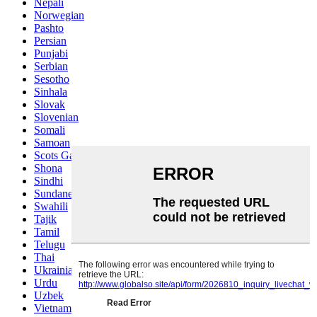
Nepali
Norwegian
Pashto
Persian
Punjabi
Serbian
Sesotho
Sinhala
Slovak
Slovenian
Somali
Samoan
Scots Gaelic
Shona
Sindhi
Sundanese
Swahili
Tajik
Tamil
Telugu
Thai
Ukrainian
Urdu
Uzbek
Vietnamese