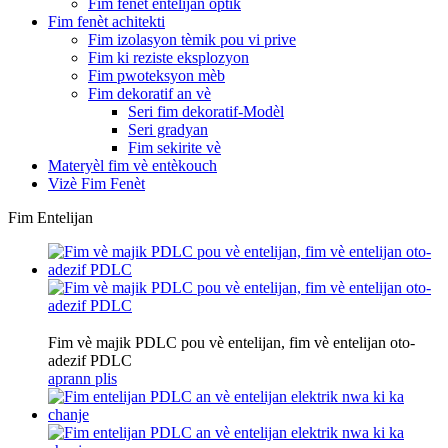
Fim fenèt entelijan optik
Fim fenèt achitekti
Fim izolasyon tèmik pou vi prive
Fim ki reziste eksplozyon
Fim pwoteksyon mèb
Fim dekoratif an vè
Seri fim dekoratif-Modèl
Seri gradyan
Fim sekirite vè
Materyèl fim vè entèkouch
Vizè Fim Fenèt
Fim Entelijan
Fim vè majik PDLC pou vè entelijan, fim vè entelijan oto-
adezif PDLC
aprann plis