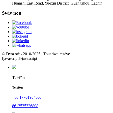
Huanshi East Road, Yuexiu District, Guangzhou, Lachin
Swiv nou
© Dwa otè - 2010-2025 : Tout dwa rezève.
[javascript]
[/javascript]
Telefòn
Telefòn
+86 17701934563
8613535326808