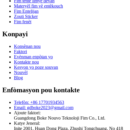
Fim tente limyè devan
Materyèl fim vè entèkouch
Fim Entelijan
Zouti Sticker
Fim fenèt
Konpayi
Konsènan nou
Faktori
Evènman enpòtan yo
Kontakte nou
Kesyon yo poze souvan
Nouvèl
Blog
Enfòmasyon pou kontakte
Telefòn: +86 17701934563
Email: gdboke2023@gmail.com
Ajoute faktori:
Guangdong Boke Nouvo Teknoloji Fim Co., Ltd.
Katye Jeneral:
Inite 2001, Huan Dong Plaza, Zhushi Tongchuang, No 418