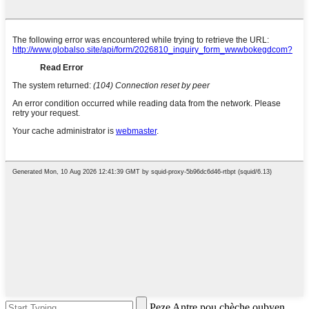
Peze Antre pou chèche oubyen