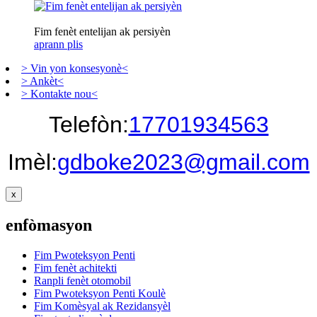
Fim fenèt entelijan ak persiyèn
aprann plis
> Vin yon konsesyonè<
> Ankèt<
> Kontakte nou<
Telefòn:
17701934563
Imèl:
gdboke2023@gmail.com
x
enfòmasyon
Fim Pwoteksyon Penti
Fim fenèt achitekti
Ranpli fenèt otomobil
Fim Pwoteksyon Penti Koulè
Fim Komèsyal ak Rezidansyèl