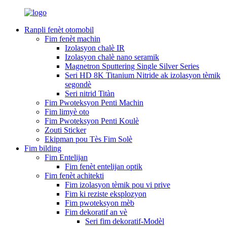
Ranpli fenèt otomobil
Fim fenèt machin
Izolasyon chalè IR
Izolasyon chalè nano seramik
Magnetron Sputtering Single Silver Series
Seri HD 8K Titanium Nitride ak izolasyon tèmik
segondè
Seri nitrid Titàn
Fim Pwoteksyon Penti Machin
Fim limyè oto
Fim Pwoteksyon Penti Koulè
Zouti Sticker
Ekipman pou Tès Fim Solè
Fim bilding
Fim Entelijan
Fim fenèt entelijan optik
Fim fenèt achitekti
Fim izolasyon tèmik pou vi prive
Fim ki reziste eksplozyon
Fim pwoteksyon mèb
Fim dekoratif an vè
Seri fim dekoratif-Modèl