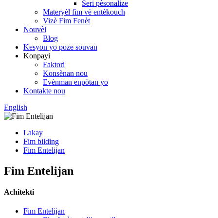
Seri pèsonalize
Materyèl fim vè entèkouch
Vizè Fim Fenèt
Nouvèl
Blog
Kesyon yo poze souvan
Konpayi
Faktori
Konsènan nou
Evènman enpòtan yo
Kontakte nou
English
Lakay
Fim bilding
Fim Entelijan
Fim Entelijan
Achitekti
Fim Entelijan